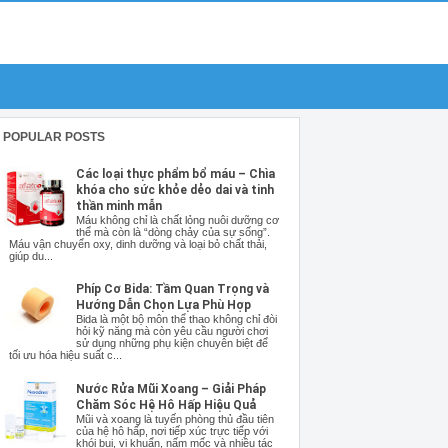
POPULAR POSTS
Các loại thực phẩm bổ máu – Chìa
khóa cho sức khỏe dẻo dai và tinh
thần minh mẫn
Máu không chỉ là chất lỏng nuôi dưỡng cơ
thể mà còn là “dòng chảy của sự sống”.
Máu vận chuyển oxy, dinh dưỡng và loại bỏ chất thải,
giúp du...
Phíp Cơ Bida: Tầm Quan Trọng và
Hướng Dẫn Chọn Lựa Phù Hợp
Bida là một bộ môn thể thao không chỉ đòi
hỏi kỹ năng mà còn yêu cầu người chơi
sử dụng những phụ kiện chuyên biệt để
tối ưu hóa hiệu suất c...
Nước Rửa Mũi Xoang – Giải Pháp
Chăm Sóc Hệ Hô Hấp Hiệu Quả
Mũi và xoang là tuyến phòng thủ đầu tiên
của hệ hô hấp, nơi tiếp xúc trực tiếp với
khói bụi, vi khuẩn, nấm mốc và nhiều tác