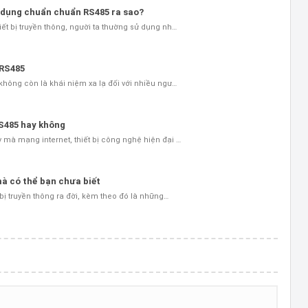
 dụng chuẩn chuẩn RS485 ra sao?
iết bị truyền thông, người ta thường sử dụng nh…
 RS485
 không còn là khái niệm xa lạ đối với nhiều ngư…
RS485 hay không
 mà mạng internet, thiết bị công nghệ hiện đại …
à có thể bạn chưa biết
t bị truyền thông ra đời, kèm theo đó là những…