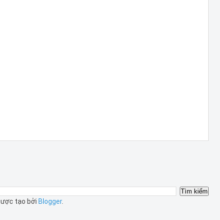
ược tạo bởi
Blogger
.