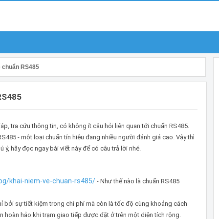
về chuẩn RS485
RS485
áp, tra cứu thông tin, có không ít câu hỏi liên quan tới chuẩn RS485.
S485 - một loại chuẩn tín hiệu đang nhiều người đánh giá cao. Vậy thì
 ý, hãy đọc ngay bài viết này để có câu trả lời nhé.
og/khai-niem-ve-chuan-rs485/
- Như thế nào là chuẩn RS485
 bởi sự tiết kiệm trong chi phí mà còn là tốc độ cùng khoảng cách
n hoàn hảo khi trạm giao tiếp được đặt ở trên một diện tích rộng.