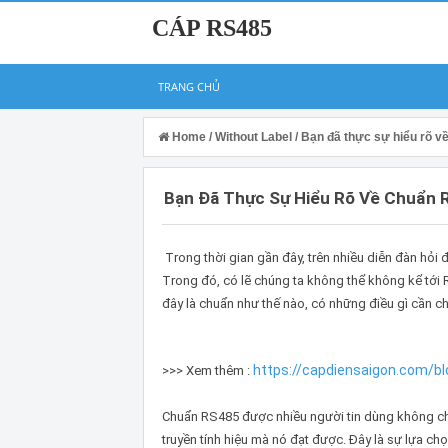
CÁP RS485
TRANG CHỦ
Home
/
Without Label
/
Bạn đã thực sự hiểu rõ 
Bạn Đã Thực Sự Hiểu Rõ Về Chuẩn 
Trong thời gian gần đây, trên nhiều diễn đàn hỏi đ
Trong đó, có lẽ chúng ta không thể không kể tới R
đây là chuẩn như thế nào, có những điều gì cần chú
https://capdiensaigon.com/bl
>>> Xem thêm :
Chuẩn RS485 được nhiều người tin dùng không chỉ
truyền tính hiệu mà nó đạt được. Đây là sự lựa chọ