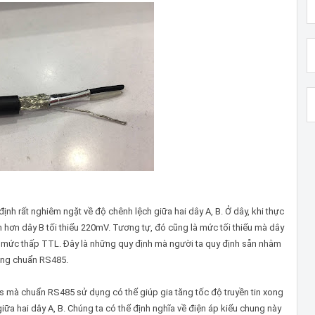
ịnh rất nghiêm ngặt về độ chênh lệch giữa hai dây A, B. Ở dây, khi thực
ớn hơn dây B tối thiểu 220mV. Tương tự, đó cũng là mức tối thiểu mà dây
ệu mức thấp TTL. Đây là những quy định mà người ta quy định sẵn nhằm
ùng chuẩn RS485.
 mà chuẩn RS485 sử dụng có thể giúp gia tăng tốc độ truyền tin xong
iữa hai dây A, B. Chúng ta có thể định nghĩa về điện áp kiểu chung này