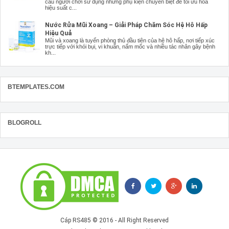
cầu người chơi sử dụng những phụ kiện chuyên biệt để tối ưu hóa
hiệu suất c...
Nước Rửa Mũi Xoang – Giải Pháp Chăm Sóc Hệ Hô Hấp
Hiệu Quả
Mũi và xoang là tuyến phòng thủ đầu tiên của hệ hô hấp, nơi tiếp xúc
trực tiếp với khói bụi, vi khuẩn, nấm mốc và nhiều tác nhân gây bệnh
kh...
BTEMPLATES.COM
BLOGROLL
Cáp RS485
© 2016 - All Right Reserved