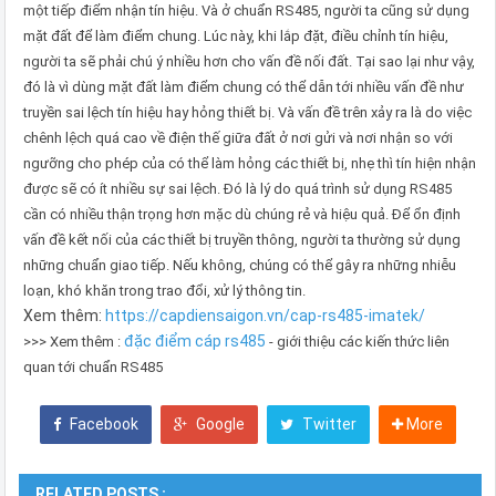
một tiếp điểm nhận tín hiệu. Và ở chuẩn RS485, người ta cũng sử dụng
mặt đất để làm điểm chung. Lúc này, khi lắp đặt, điều chỉnh tín hiệu,
người ta sẽ phải chú ý nhiều hơn cho vấn đề nối đất. Tại sao lại như vậy,
đó là vì dùng mặt đất làm điểm chung có thể dẫn tới nhiều vấn đề như
truyền sai lệch tín hiệu hay hỏng thiết bị. Và vấn đề trên xảy ra là do việc
chênh lệch quá cao về điện thế giữa đất ở nơi gửi và nơi nhận so với
ngưỡng cho phép của có thể làm hỏng các thiết bị, nhẹ thì tín hiện nhận
được sẽ có ít nhiều sự sai lệch. Đó là lý do quá trình sử dụng RS485
cần có nhiều thận trọng hơn mặc dù chúng rẻ và hiệu quả. Để ổn định
vấn đề kết nối của các thiết bị truyền thông, người ta thường sử dụng
những chuẩn giao tiếp. Nếu không, chúng có thể gây ra những nhiễu
loạn, khó khăn trong trao đổi, xử lý thông tin.
Xem thêm:
https://capdiensaigon.vn/cap-rs485-imatek/
đặc điểm cáp rs485
>>> Xem thêm :
- giới thiệu các kiến thức liên
quan tới chuẩn RS485
Facebook
Google
Twitter
More
RELATED POSTS :