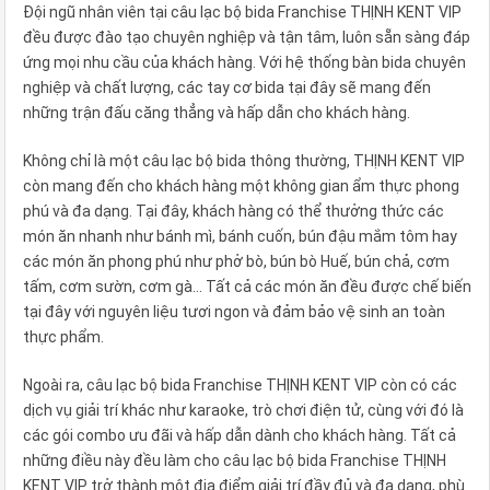
Đội ngũ nhân viên tại câu lạc bộ bida Franchise THỊNH KENT VIP
đều được đào tạo chuyên nghiệp và tận tâm, luôn sẵn sàng đáp
ứng mọi nhu cầu của khách hàng. Với hệ thống bàn bida chuyên
nghiệp và chất lượng, các tay cơ bida tại đây sẽ mang đến
những trận đấu căng thẳng và hấp dẫn cho khách hàng.
Không chỉ là một câu lạc bộ bida thông thường, THỊNH KENT VIP
còn mang đến cho khách hàng một không gian ẩm thực phong
phú và đa dạng. Tại đây, khách hàng có thể thưởng thức các
món ăn nhanh như bánh mì, bánh cuốn, bún đậu mắm tôm hay
các món ăn phong phú như phở bò, bún bò Huế, bún chả, cơm
tấm, cơm sườn, cơm gà... Tất cả các món ăn đều được chế biến
tại đây với nguyên liệu tươi ngon và đảm bảo vệ sinh an toàn
thực phẩm.
Ngoài ra, câu lạc bộ bida Franchise THỊNH KENT VIP còn có các
dịch vụ giải trí khác như karaoke, trò chơi điện tử, cùng với đó là
các gói combo ưu đãi và hấp dẫn dành cho khách hàng. Tất cả
những điều này đều làm cho câu lạc bộ bida Franchise THỊNH
KENT VIP trở thành một địa điểm giải trí đầy đủ và đa dạng, phù