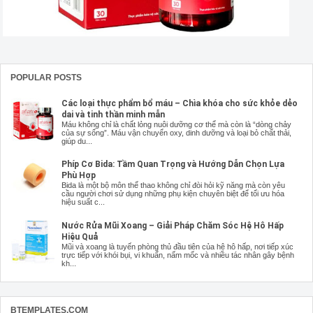
POPULAR POSTS
Các loại thực phẩm bổ máu – Chìa khóa cho sức khỏe dẻo
dai và tinh thần minh mẫn
Máu không chỉ là chất lỏng nuôi dưỡng cơ thể mà còn là “dòng chảy
của sự sống”. Máu vận chuyển oxy, dinh dưỡng và loại bỏ chất thải,
giúp du...
Phíp Cơ Bida: Tầm Quan Trọng và Hướng Dẫn Chọn Lựa
Phù Hợp
Bida là một bộ môn thể thao không chỉ đòi hỏi kỹ năng mà còn yêu
cầu người chơi sử dụng những phụ kiện chuyên biệt để tối ưu hóa
hiệu suất c...
Nước Rửa Mũi Xoang – Giải Pháp Chăm Sóc Hệ Hô Hấp
Hiệu Quả
Mũi và xoang là tuyến phòng thủ đầu tiên của hệ hô hấp, nơi tiếp xúc
trực tiếp với khói bụi, vi khuẩn, nấm mốc và nhiều tác nhân gây bệnh
kh...
BTEMPLATES.COM