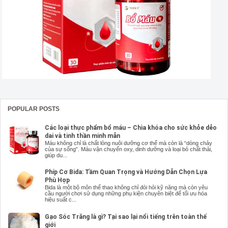
POPULAR POSTS
Các loại thực phẩm bổ máu – Chìa khóa cho sức khỏe dẻo
dai và tinh thần minh mẫn
Máu không chỉ là chất lỏng nuôi dưỡng cơ thể mà còn là “dòng chảy
của sự sống”. Máu vận chuyển oxy, dinh dưỡng và loại bỏ chất thải,
giúp du...
Phíp Cơ Bida: Tầm Quan Trọng và Hướng Dẫn Chọn Lựa
Phù Hợp
Bida là một bộ môn thể thao không chỉ đòi hỏi kỹ năng mà còn yêu
cầu người chơi sử dụng những phụ kiện chuyên biệt để tối ưu hóa
hiệu suất c...
Gạo Sóc Trăng là gì? Tại sao lại nổi tiếng trên toàn thế
giới