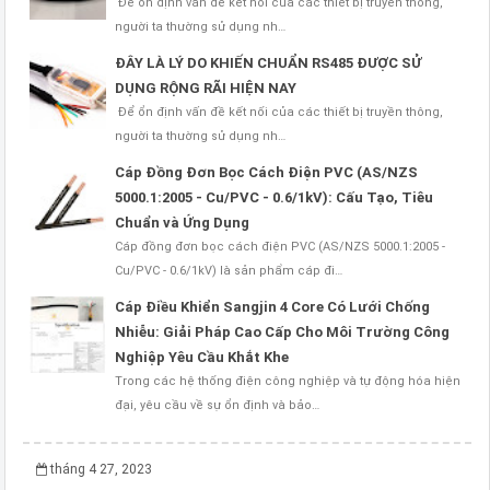
Để ổn định vấn đề kết nối của các thiết bị truyền thông,
người ta thường sử dụng nh…
ĐÂY LÀ LÝ DO KHIẾN CHUẨN RS485 ĐƯỢC SỬ
DỤNG RỘNG RÃI HIỆN NAY
Để ổn định vấn đề kết nối của các thiết bị truyền thông,
người ta thường sử dụng nh…
Cáp Đồng Đơn Bọc Cách Điện PVC (AS/NZS
5000.1:2005 - Cu/PVC - 0.6/1kV): Cấu Tạo, Tiêu
Chuẩn và Ứng Dụng
Cáp đồng đơn bọc cách điện PVC (AS/NZS 5000.1:2005 -
Cu/PVC - 0.6/1kV) là sản phẩm cáp đi…
Cáp Điều Khiển Sangjin 4 Core Có Lưới Chống
Nhiễu: Giải Pháp Cao Cấp Cho Môi Trường Công
Nghiệp Yêu Cầu Khắt Khe
Trong các hệ thống điện công nghiệp và tự động hóa hiện
đại, yêu cầu về sự ổn định và bảo…
tháng 4 27, 2023