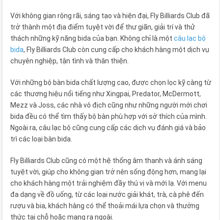
Với không gian rộng rãi, sáng tạo và hiện đại, Fly Billiards Club đã
trở thành một địa điểm tuyệt vời để thư giãn, giải trí và thử
thách những kỹ năng bida của bạn. Không chỉ là một
câu lạc bộ
bida
, Fly Billiards Club còn cung cấp cho khách hàng một dịch vụ
chuyên nghiệp, tận tình và thân thiện.
Với những bộ bàn bida chất lượng cao, được chọn lọc kỹ càng từ
các thương hiệu nổi tiếng như Xingpai, Predator, McDermott,
Mezz và Joss, các nhà vô địch cũng như những người mới chơi
bida đều có thể tìm thấy bộ bàn phù hợp với sở thích của mình.
Ngoài ra, câu lạc bộ cũng cung cấp các dịch vụ đánh giá và bảo
trì các loại bàn bida.
Fly Billiards Club cũng có một hệ thống âm thanh và ánh sáng
tuyệt vời, giúp cho không gian trở nên sống động hơn, mang lại
cho khách hàng một trải nghiệm đầy thú vị và mới lạ. Với menu
đa dạng về đồ uống, từ các loại nước giải khát, trà, cà phê đến
rượu và bia, khách hàng có thể thoải mái lựa chọn và thưởng
thức tại chỗ hoặc mang ra ngoài.