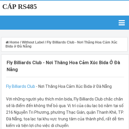
CÁP RS485
Home
/
Without Label
/
Fly Billiards Club - Nơi Thăng Hoa Cảm Xúc
Bida ở Đà Nẵng
Fly Billiards Club - Nơi Thăng Hoa Cảm Xúc Bida Ở Đà
Nẵng
Fly Billiards Club
- Nơi Thăng Hoa Cảm Xúc Bida ở Đà Nẵng
Với những người yêu thích môn bida, Fly Billiards Club chắc chắn
sẽ là điểm đến không thể bỏ qua. Vị trí của câu lạc bộ nằm tại số
216 Nguyễn Tri Phương, phường Thạc Gián, quận Thanh Khê, TP.
Đà Nẵng, tọa lạc tại khu vực trung tâm của thành phố, rất dễ tìm
kiếm và tiện lợi cho việc di chuyển.