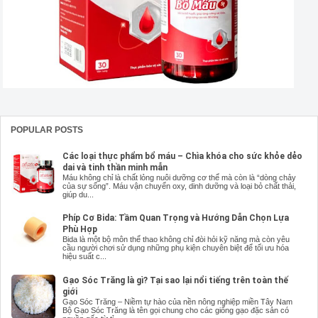
POPULAR POSTS
Các loại thực phẩm bổ máu – Chìa khóa cho sức khỏe dẻo
dai và tinh thần minh mẫn
Máu không chỉ là chất lỏng nuôi dưỡng cơ thể mà còn là “dòng chảy
của sự sống”. Máu vận chuyển oxy, dinh dưỡng và loại bỏ chất thải,
giúp du...
Phíp Cơ Bida: Tầm Quan Trọng và Hướng Dẫn Chọn Lựa
Phù Hợp
Bida là một bộ môn thể thao không chỉ đòi hỏi kỹ năng mà còn yêu
cầu người chơi sử dụng những phụ kiện chuyên biệt để tối ưu hóa
hiệu suất c...
Gạo Sóc Trăng là gì? Tại sao lại nổi tiếng trên toàn thế
giới
Gạo Sóc Trăng – Niềm tự hào của nền nông nghiệp miền Tây Nam
Bộ Gạo Sóc Trăng là tên gọi chung cho các giống gạo đặc sản có