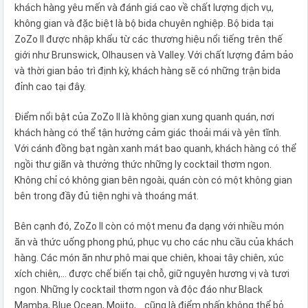
khách hàng yêu mến và đánh giá cao về chất lượng dịch vụ,
không gian và đặc biệt là bộ bida chuyên nghiệp. Bộ bida tại
ZoZo II được nhập khẩu từ các thương hiệu nổi tiếng trên thế
giới như Brunswick, Olhausen và Valley. Với chất lượng đảm bảo
và thời gian bảo trì định kỳ, khách hàng sẽ có những trận bida
đỉnh cao tại đây.
Điểm nổi bật của ZoZo II là không gian xung quanh quán, nơi
khách hàng có thể tận hưởng cảm giác thoải mái và yên tĩnh.
Với cánh đồng bạt ngàn xanh mát bao quanh, khách hàng có thể
ngồi thư giãn và thưởng thức những ly cocktail thơm ngon.
Không chỉ có không gian bên ngoài, quán còn có một không gian
bên trong đầy đủ tiện nghi và thoáng mát.
Bên cạnh đó, ZoZo II còn có một menu đa dạng với nhiều món
ăn và thức uống phong phú, phục vụ cho các nhu cầu của khách
hàng. Các món ăn như phô mai que chiên, khoai tây chiên, xúc
xích chiên,... được chế biến tại chỗ, giữ nguyên hương vị và tươi
ngon. Những ly cocktail thơm ngon và độc đáo như Black
Mamba, Blue Ocean, Mojito,... cũng là điểm nhấn không thể bỏ