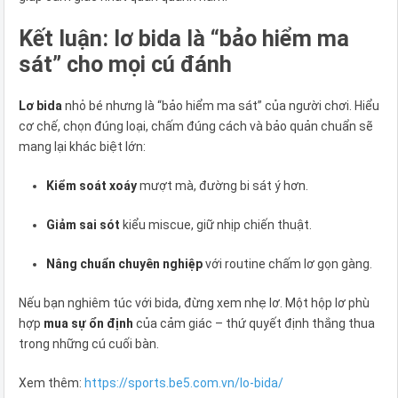
Kết luận: lơ bida là “bảo hiểm ma
sát” cho mọi cú đánh
Lơ bida
nhỏ bé nhưng là “bảo hiểm ma sát” của người chơi. Hiểu
cơ chế, chọn đúng loại, chấm đúng cách và bảo quản chuẩn sẽ
mang lại khác biệt lớn:
Kiểm soát xoáy
mượt mà, đường bi sát ý hơn.
Giảm sai sót
kiểu miscue, giữ nhịp chiến thuật.
Nâng chuẩn chuyên nghiệp
với routine chấm lơ gọn gàng.
Nếu bạn nghiêm túc với bida, đừng xem nhẹ lơ. Một hộp lơ phù
hợp
mua sự ổn định
của cảm giác – thứ quyết định thắng thua
trong những cú cuối bàn.
Xem thêm:
https://sports.be5.com.vn/lo-bida/