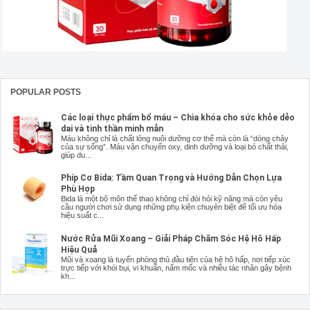
POPULAR POSTS
Các loại thực phẩm bổ máu – Chìa khóa cho sức khỏe dẻo
dai và tinh thần minh mẫn
Máu không chỉ là chất lỏng nuôi dưỡng cơ thể mà còn là “dòng chảy
của sự sống”. Máu vận chuyển oxy, dinh dưỡng và loại bỏ chất thải,
giúp du...
Phíp Cơ Bida: Tầm Quan Trọng và Hướng Dẫn Chọn Lựa
Phù Hợp
Bida là một bộ môn thể thao không chỉ đòi hỏi kỹ năng mà còn yêu
cầu người chơi sử dụng những phụ kiện chuyên biệt để tối ưu hóa
hiệu suất c...
Nước Rửa Mũi Xoang – Giải Pháp Chăm Sóc Hệ Hô Hấp
Hiệu Quả
Mũi và xoang là tuyến phòng thủ đầu tiên của hệ hô hấp, nơi tiếp xúc
trực tiếp với khói bụi, vi khuẩn, nấm mốc và nhiều tác nhân gây bệnh
kh...