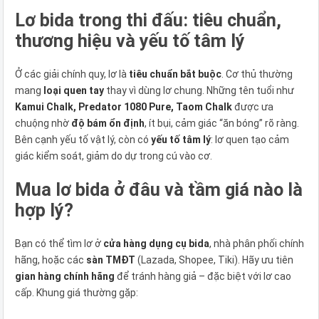
Lơ bida trong thi đấu: tiêu chuẩn,
thương hiệu và yếu tố tâm lý
Ở các giải chính quy, lơ là
tiêu chuẩn bắt buộc
. Cơ thủ thường
mang
loại quen tay
thay vì dùng lơ chung. Những tên tuổi như
Kamui Chalk, Predator 1080 Pure, Taom Chalk
được ưa
chuộng nhờ
độ bám ổn định
, ít bụi, cảm giác “ăn bóng” rõ ràng.
Bên cạnh yếu tố vật lý, còn có
yếu tố tâm lý
: lơ quen tạo cảm
giác kiểm soát, giảm do dự trong cú vào cơ.
Mua lơ bida ở đâu và tầm giá nào là
hợp lý?
Bạn có thể tìm lơ ở
cửa hàng dụng cụ bida
, nhà phân phối chính
hãng, hoặc các
sàn TMĐT
(Lazada, Shopee, Tiki). Hãy ưu tiên
gian hàng chính hãng
để tránh hàng giả – đặc biệt với lơ cao
cấp. Khung giá thường gặp: