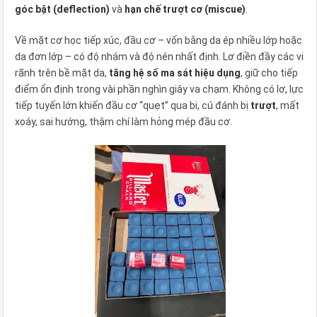
góc bật (deflection)
và
hạn chế trượt cơ (miscue)
.
Về mặt cơ học tiếp xúc, đầu cơ – vốn bằng da ép nhiều lớp hoặc
da đơn lớp – có độ nhám và độ nén nhất định. Lơ điền đầy các vi
rãnh trên bề mặt da,
tăng hệ số ma sát hiệu dụng
, giữ cho tiếp
điểm ổn định trong vài phần nghìn giây va chạm. Không có lơ, lực
tiếp tuyến lớn khiến đầu cơ “quẹt” qua bi, cú đánh bị
trượt
, mất
xoáy, sai hướng, thậm chí làm hỏng mép đầu cơ.