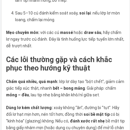
làm tip nhanh hỏng, bở mép.
Sau 5–10 cú đánh kiểm soát xoáy,
soi lại
: nếu lớp lơ mòn
loang, chấm lại mỏng.
Mẹo chuyên môn:
với các cú
massé
hoặc
draw sâu
, hãy chấm
lơ ngay trước cú đánh. Đây là tình huống lực tiếp tuyến lớn nhất,
dễ trượt nhất.
Các lỗi thường gặp và cách khắc
phục theo hướng kỹ thuật
Chấm quá nhiều, quá mạnh:
lớp lơ dày tạo “bột chết”, giảm cảm
giác tiếp xúc thật, nhanh
bết – bong mảng
. Giải pháp: chấm
mỏng – đều
, lau tip nhẹ bằng khăn khô/nỉ giữa set.
Dùng lơ kém chất lượng:
xoáy không “ăn”, đường bi “tụt”. Hãy
đổi lơ hạt mịn hơn, nén tốt hơn; đồng thời
soi bề mặt tip
có bị
“kính hóa” (glazing) không. Nếu có,
đánh xước rất nhẹ
bề mặt tip
bằng giấy nhám mịn (hoặc dụng cụ chuyên dụng) để mở lỗ chân