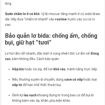
lông.
Quên chấm lơ ở cú khó:
tỷ lệ miscue tăng mạnh ở cú side/draw
dài. Hãy đưa “chấm lơ nhanh” vào
routine
trước các cú rủi ro
cao.
Bảo quản lơ bida: chống ẩm, chống
bụi, giữ hạt “tươi”
Lơ hút ẩm rất nhanh, đặc biệt ở vùng nhiệt đới. Lơ ẩm sẽ
đóng
cục
, bám không đều. Cách bảo quản:
Hộp kín
hoặc túi zip, để nơi
khô ráo
, tránh nắng trực tiếp.
Nếu thường xuyên di chuyển, dùng
case có nắp
hoặc loại
nắp từ
để hạn chế thất thoát bụi.
Định kỳ
lau sạch
khoang đựng lơ trong bao cơ để bụi lơ
không bám vào tip, khăn, phụ kiện khác.