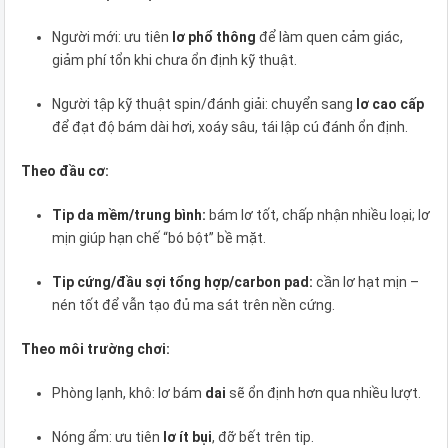
Người mới: ưu tiên
lơ phổ thông
để làm quen cảm giác,
giảm phí tổn khi chưa ổn định kỹ thuật.
Người tập kỹ thuật spin/đánh giải: chuyển sang
lơ cao cấp
để đạt độ bám dài hơi, xoáy sâu, tái lập cú đánh ổn định.
Theo đầu cơ:
Tip da mềm/trung bình:
bám lơ tốt, chấp nhận nhiều loại; lơ
mịn giúp hạn chế “bó bột” bề mặt.
Tip cứng/đầu sợi tổng hợp/carbon pad:
cần lơ hạt mịn –
nén tốt để vẫn tạo đủ ma sát trên nền cứng.
Theo môi trường chơi:
Phòng lạnh, khô: lơ bám
dai
sẽ ổn định hơn qua nhiều lượt.
Nóng ẩm: ưu tiên
lơ ít bụi
, đỡ bết trên tip.