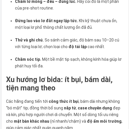
Chấm lơ mỏng – đều – đúng lúc.
Hãy coi đó là một phần
của pre-shot routine.
Đừng lao vào lơ đắt ngay lập tức.
Khi kỹ thuật chưa ổn,
một loại lơ phổ thông chất lượng ổn đã đủ.
Thử và ghi chú.
So sánh cảm giác, độ bám sau 10–20 cú
với từng loại lơ; chọn loại cho
độ tái lập
cao nhất.
Chăm sóc tip.
Một bề mặt tip sạch, không kính hóa giúp lơ
phát huy tối đa.
Xu hướng lơ bida: ít bụi, bám dài,
tiện mang theo
Các hãng đang tiến tới
công thức ít bụi
, bám dài nhưng không
“bó mặt” tip; đồng thời bổ sung
nắp từ
,
case chuyên dụng
đẹp
và kín, phù hợp người chơi di chuyển. Một số dòng tối ưu riêng
cho
mặt bàn khác nhau
(nỉ nhanh/chậm) và
độ ẩm môi trường
,
giúp cảm giác nhất quán quanh năm.