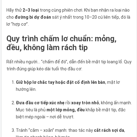
Hãy thử
2–3 loại
trong cùng phiên chơi. Khi bạn nhận ra loại nào
cho
đường bi dự đoán
sát ý nhất trong 10–20 cú liên tiếp, đó là
lơ “hợp cơ”.
Quy trình chấm lơ chuẩn: mỏng,
đều, không làm rách tip
Rất nhiều người… “chấm để đó”, dẫn đến bề mặt tip loang lổ. Quy
trình đúng giúp kéo dài tuổi thọ đầu cơ:
Giữ hộp lơ chắc tay hoặc đặt cố định lên bàn
, mặt lơ
hướng lên.
Đưa đầu cơ tiếp xúc nhẹ
rồi
xoay tròn nhỏ
, không ấn mạnh.
Mục tiêu là phủ
một lớp mỏng, đều
khắp bề mặt tip, đặc
biệt mép ngoài – nơi dễ trượt.
Tránh “cắm – xoắn” mạnh: thao tác này
cắt rách sợi da
,