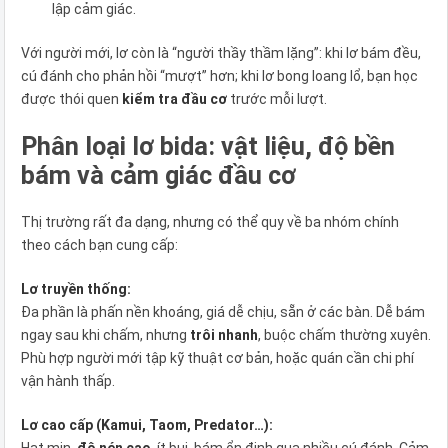
lập cảm giác.
Với người mới, lơ còn là “người thầy thầm lặng”: khi lơ bám đều,
cú đánh cho phản hồi “mượt” hơn; khi lơ bong loang lổ, bạn học
được thói quen
kiểm tra đầu cơ
trước mỗi lượt.
Phân loại lơ bida: vật liệu, độ bền
bám và cảm giác đầu cơ
Thị trường rất đa dạng, nhưng có thể quy về ba nhóm chính
theo cách bạn cung cấp:
Lơ truyền thống:
Đa phần là phấn nền khoáng, giá dễ chịu, sẵn ở các bàn. Dễ bám
ngay sau khi chấm, nhưng
trôi nhanh
, buộc chấm thường xuyên.
Phù hợp người mới tập kỹ thuật cơ bản, hoặc quán cần chi phí
vận hành thấp.
Lơ cao cấp (Kamui, Taom, Predator…):
Hạt mịn,
độ nén cao
, ít bụi, bám ổn định qua nhiều cú đánh. Cảm