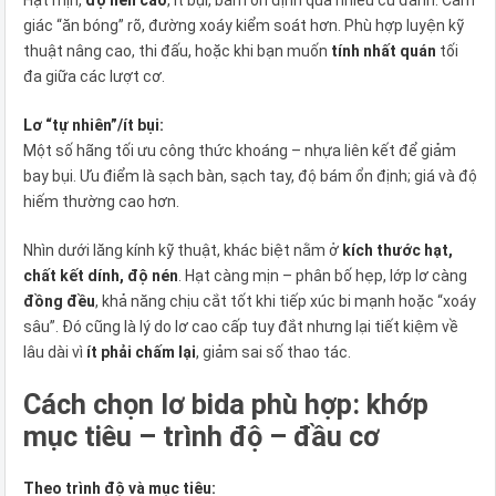
giác “ăn bóng” rõ, đường xoáy kiểm soát hơn. Phù hợp luyện kỹ
thuật nâng cao, thi đấu, hoặc khi bạn muốn
tính nhất quán
tối
đa giữa các lượt cơ.
Lơ “tự nhiên”/ít bụi:
Một số hãng tối ưu công thức khoáng – nhựa liên kết để giảm
bay bụi. Ưu điểm là sạch bàn, sạch tay, độ bám ổn định; giá và độ
hiếm thường cao hơn.
Nhìn dưới lăng kính kỹ thuật, khác biệt nằm ở
kích thước hạt,
chất kết dính, độ nén
. Hạt càng mịn – phân bố hẹp, lớp lơ càng
đồng đều
, khả năng chịu cắt tốt khi tiếp xúc bi mạnh hoặc “xoáy
sâu”. Đó cũng là lý do lơ cao cấp tuy đắt nhưng lại tiết kiệm về
lâu dài vì
ít phải chấm lại
, giảm sai số thao tác.
Cách chọn lơ bida phù hợp: khớp
mục tiêu – trình độ – đầu cơ
Theo trình độ và mục tiêu: