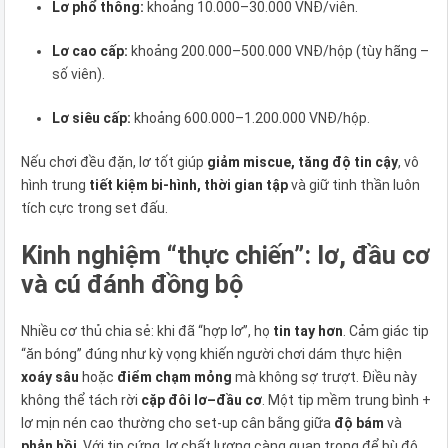
Lơ phổ thông:
khoảng 10.000–30.000 VNĐ/viên.
Lơ cao cấp:
khoảng 200.000–500.000 VNĐ/hộp (tùy hãng –
số viên).
Lơ siêu cấp:
khoảng 600.000–1.200.000 VNĐ/hộp.
Nếu chơi đều đặn, lơ tốt giúp
giảm miscue, tăng độ tin cậy
, vô
hình trung
tiết kiệm bi-hình, thời gian tập
và giữ tinh thần luôn
tích cực trong set đấu.
Kinh nghiệm “thực chiến”: lơ, đầu cơ
và cú đánh đồng bộ
Nhiều cơ thủ chia sẻ: khi đã “hợp lơ”, họ
tin tay hơn
. Cảm giác tip
“ăn bóng” đúng như kỳ vọng khiến người chơi dám thực hiện
xoáy sâu
hoặc
điểm chạm mỏng
mà không sợ trượt. Điều này
không thể tách rời
cặp đôi lơ–đầu cơ
. Một tip mềm trung bình +
lơ mịn nén cao thường cho set-up cân bằng giữa
độ bám
và
phản hồi
. Với tip cứng, lơ chất lượng càng quan trọng để bù độ