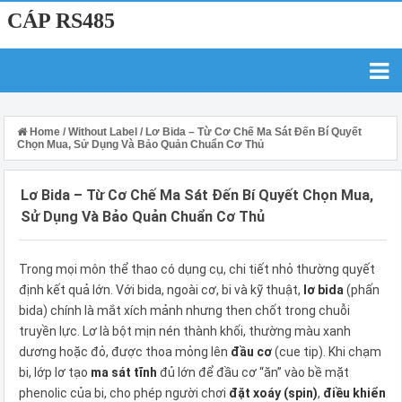
CÁP RS485
Home
/
Without Label
/
Lơ Bida – Từ Cơ Chế Ma Sát Đến Bí Quyết
Chọn Mua, Sử Dụng Và Bảo Quản Chuẩn Cơ Thủ
Lơ Bida – Từ Cơ Chế Ma Sát Đến Bí Quyết Chọn Mua,
Sử Dụng Và Bảo Quản Chuẩn Cơ Thủ
Trong mọi môn thể thao có dụng cụ, chi tiết nhỏ thường quyết
định kết quả lớn. Với bida, ngoài cơ, bi và kỹ thuật,
lơ bida
(phấn
bida) chính là mắt xích mảnh nhưng then chốt trong chuỗi
truyền lực. Lơ là bột mịn nén thành khối, thường màu xanh
dương hoặc đỏ, được thoa mỏng lên
đầu cơ
(cue tip). Khi chạm
bi, lớp lơ tạo
ma sát tĩnh
đủ lớn để đầu cơ “ăn” vào bề mặt
phenolic của bi, cho phép người chơi
đặt xoáy (spin)
,
điều khiển