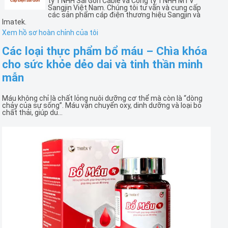
ty TNHH Sài Gòn Cable và Công ty TNHH MTV
Sangjin Việt Nam. Chúng tôi tư vấn và cung cấp
các sản phẩm cáp điện thương hiệu Sangjin và
Imatek.
Xem hồ sơ hoàn chỉnh của tôi
Các loại thực phẩm bổ máu – Chìa khóa
cho sức khỏe dẻo dai và tinh thần minh
mẫn
Máu không chỉ là chất lỏng nuôi dưỡng cơ thể mà còn là “dòng
chảy của sự sống”. Máu vận chuyển oxy, dinh dưỡng và loại bỏ
chất thải, giúp du...