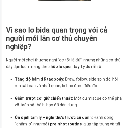
Vì sao lơ bida quan trọng với cả
người mới lẫn cơ thủ chuyên
nghiệp?
Người mới chơi thường nghĩ “cơ tốt là đủ”, nhưng những cơ thủ
dày dạn luôn mang theo
hộp lơ quen tay
. Lý do rất rõ:
Tăng độ bám để tạo xoáy:
Draw, follow, side spin đòi hỏi
ma sát cao và nhất quán; lơ bảo đảm điều đó.
Giảm trượt cơ, giữ chiến thuật:
Một cú miscue có thể phá
vỡ toàn bộ thế bi bạn đã dàn dựng.
Ổn định tâm lý – nghi thức trước cú đánh:
Hành động
“chấm lơ” như một
pre-shot routine
, giúp tập trung và tái