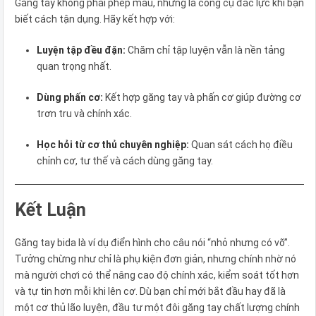
Găng tay không phải phép màu, nhưng là công cụ đắc lực khi bạn
biết cách tận dụng. Hãy kết hợp với:
Luyện tập đều đặn:
Chăm chỉ tập luyện vẫn là nền tảng
quan trọng nhất.
Dùng phấn cơ:
Kết hợp găng tay và phấn cơ giúp đường cơ
trơn tru và chính xác.
Học hỏi từ cơ thủ chuyên nghiệp:
Quan sát cách họ điều
chỉnh cơ, tư thế và cách dùng găng tay.
Kết Luận
Găng tay bida là ví dụ điển hình cho câu nói “nhỏ nhưng có võ”.
Tưởng chừng như chỉ là phụ kiện đơn giản, nhưng chính nhờ nó
mà người chơi có thể nâng cao độ chính xác, kiểm soát tốt hơn
và tự tin hơn mỗi khi lên cơ. Dù bạn chỉ mới bắt đầu hay đã là
một cơ thủ lão luyện, đầu tư một đôi găng tay chất lượng chính