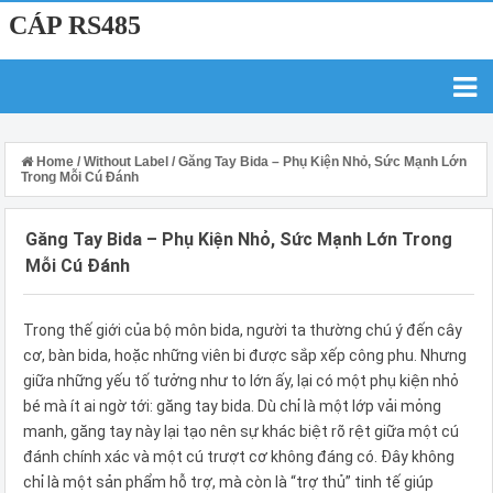
CÁP RS485
Home
/
Without Label
/
Găng Tay Bida – Phụ Kiện Nhỏ, Sức Mạnh Lớn
Trong Mỗi Cú Đánh
Găng Tay Bida – Phụ Kiện Nhỏ, Sức Mạnh Lớn Trong
Mỗi Cú Đánh
Trong thế giới của bộ môn bida, người ta thường chú ý đến cây
cơ, bàn bida, hoặc những viên bi được sắp xếp công phu. Nhưng
giữa những yếu tố tưởng như to lớn ấy, lại có một phụ kiện nhỏ
bé mà ít ai ngờ tới: găng tay bida. Dù chỉ là một lớp vải mỏng
manh, găng tay này lại tạo nên sự khác biệt rõ rệt giữa một cú
đánh chính xác và một cú trượt cơ không đáng có. Đây không
chỉ là một sản phẩm hỗ trợ, mà còn là “trợ thủ” tinh tế giúp