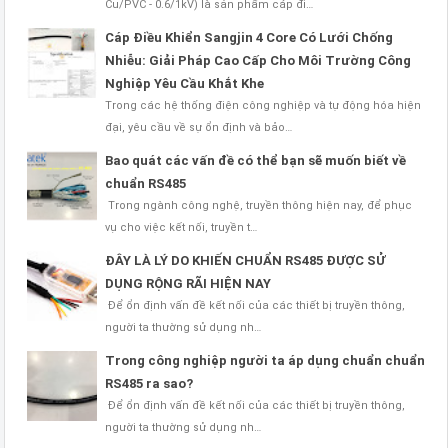
Cu/PVC - 0.6/1kV) là sản phẩm cáp đi…
Cáp Điều Khiển Sangjin 4 Core Có Lưới Chống
Nhiễu: Giải Pháp Cao Cấp Cho Môi Trường Công
Nghiệp Yêu Cầu Khắt Khe
Trong các hệ thống điện công nghiệp và tự động hóa hiện
đại, yêu cầu về sự ổn định và bảo…
Bao quát các vấn đề có thể bạn sẽ muốn biết về
chuẩn RS485
Trong ngành công nghệ, truyền thông hiện nay, để phục
vụ cho việc kết nối, truyền t…
ĐÂY LÀ LÝ DO KHIẾN CHUẨN RS485 ĐƯỢC SỬ
DỤNG RỘNG RÃI HIỆN NAY
Để ổn định vấn đề kết nối của các thiết bị truyền thông,
người ta thường sử dụng nh…
Trong công nghiệp người ta áp dụng chuẩn chuẩn
RS485 ra sao?
Để ổn định vấn đề kết nối của các thiết bị truyền thông,
người ta thường sử dụng nh…